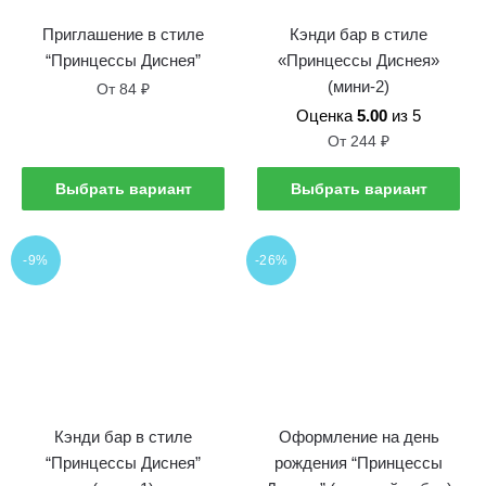
Приглашение в стиле
Кэнди бар в стиле
“Принцессы Диснея”
«Принцессы Диснея»
(мини-2)
От
84
₽
Оценка
5.00
из 5
Этот
От
244
₽
товар
имеет
Этот
Выбрать вариант
Выбрать вариант
несколько
товар
вариантов.
имеет
Опции
несколько
-9%
-26%
можно
вариантов.
выбрать
Опции
на
можно
странице
выбрать
товара
на
странице
Кэнди бар в стиле
Оформление на день
товара
“Принцессы Диснея”
рождения “Принцессы