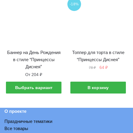
-18%
Баннер на День Рождения
Топпер для торта в стиле
в стиле “Принцессы
“Принцессы Диснея”
Диснея”
Первоначальная
Текущая
64
₽
78
₽
цена
цена:
От
204
₽
составляла
64 ₽.
Этот
78 ₽.
Выбрать вариант
В корзину
товар
имеет
несколько
О проекте
вариантов.
Праздничные тематики
Опции
Все товары
можно