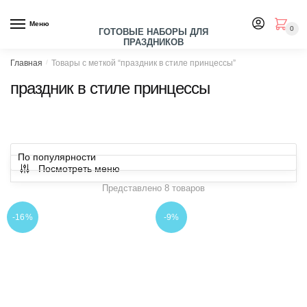
Skip
Skip
to
to
Меню
0
ГОТОВЫЕ НАБОРЫ ДЛЯ
navigation
content
ПРАЗДНИКОВ
Главная
/
Товары с меткой “праздник в стиле принцессы”
праздник в стиле принцессы
Посмотреть меню
Представлено 8 товаров
-16%
-9%