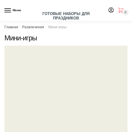
Skip
Skip
to
to
Меню
0
ГОТОВЫЕ НАБОРЫ ДЛЯ
navigation
content
ПРАЗДНИКОВ
Главная
/
Развлечения
/
Мини-игры
Мини-игры