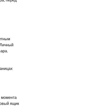
ра, перед
ретным
 Личный
вара.
раницах
с момента
товый ящик