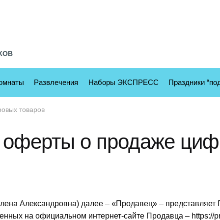
КОВ
комнаты
Развлечения
Наборы ЭКСПРЕСС
Праздники “по
ровых товаров
 оферты о продаже циф
Алена Александровна) далее – «Продавец» – представляет
ных на официальном интернет-сайте Продавца – https://pr