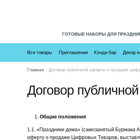
Skip
Skip
to
to
navigation
content
ГОТОВЫЕ НАБОРЫ ДЛЯ ПРАЗДНИ
Все товары
Приглашения
Кэнди бар
Декор 
Главная
Договор публичной оферты о продаже циф
/
Договор публичной
Общие положения
1.1. «Праздники дома» (самозанятый Бурмака 
оферту о продаже Цифровых Товаров, выставлен