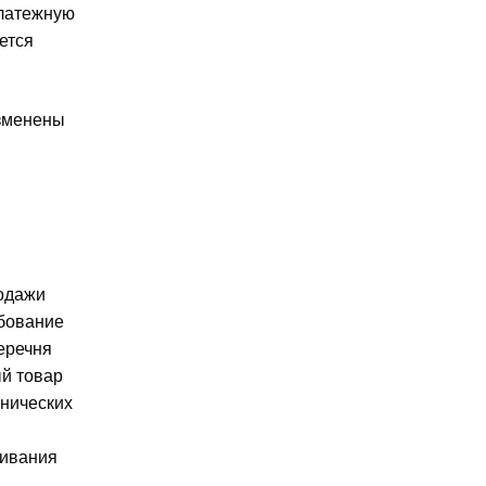
платежную
ется
изменены
родажи
ебование
еречня
й товар
хнических
чивания