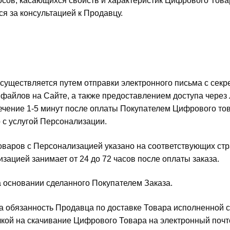
росов, касающихся свойств и характеристик Цифрового Това
я за консультацией к Продавцу.
осуществляется путем отправки электронного письма с сек
 файлов на Сайте, а также предоставлением доступа через
течение 1-5 минут после оплаты Покупателем Цифрового то
 с услугой Персонализации.
оваров с Персонализацией указано на соответствующих ст
зацией занимает от 24 до 72 часов после оплаты заказа.
а основании сделанного Покупателем Заказа.
 а обязанность Продавца по доставке Товара исполненной 
лкой на скачивание Цифрового Товара на электронный поч