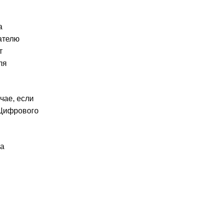
а
ателю
т
ля
чае, если
 Цифрового
за