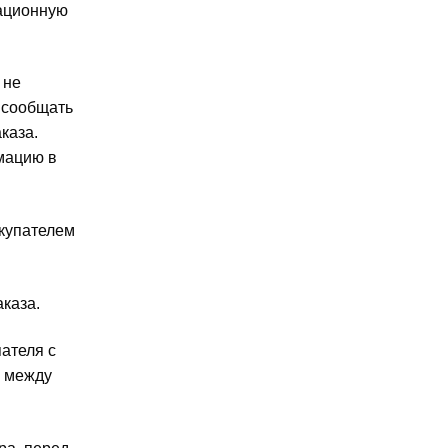
рационную
 не
 сообщать
каза.
мацию в
окупателем
каза.
ателя с
и между