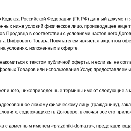
го Кодекса Российской Федерации (ГК РФ) данный документ 
енных ниже условий физическое лицо, производящее акцеп
в Продавца в соответствии с условиями настоящего Догов
плата Цифрового Товара Покупателем является акцептом офе
на условиях, изложенных в оферте.
накомиться с текстом публичной оферты, и если вы не согл
ифровых Товаров или использования Услуг, предоставляемы
ебует иного, нижеприведенные термины имеют следующие зн
адресованное любому физическому лицу (гражданину), зак
условиях, содержащихся в Договоре, включая все его прило
ка с доменным именем «prazdniki-doma.ru», представляющ