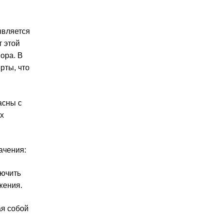
является
т этой
ора. В
рты, что
асны с
х
ачения:
лючить
жения.
ая собой