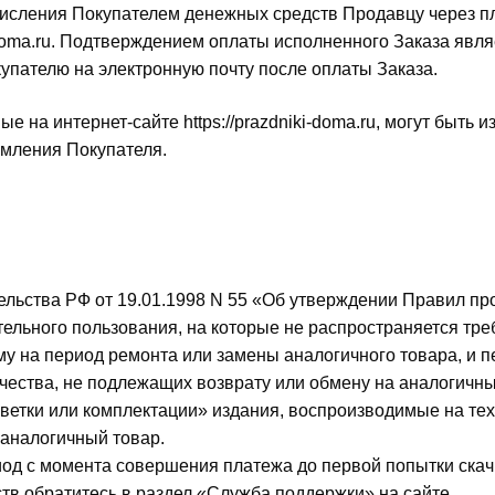
ечисления Покупателем денежных средств Продавцу через 
-doma.ru. Подтверждением оплаты исполненного Заказа явля
упателю на электронную почту после оплаты Заказа.
 на интернет-сайте https://prazdniki-doma.ru, могут быть 
мления Покупателя.
ельства РФ от 19.01.1998 N 55 «Об утверждении Правил п
тельного пользования, на которые не распространяется тр
у на период ремонта или замены аналогичного товара, и п
ества, не подлежащих возврату или обмену на аналогичны
цветки или комплектации» издания, воспроизводимые на те
 аналогичный товар.
риод с момента совершения платежа до первой попытки ска
тв обратитесь в раздел «Служба поддержки» на сайте