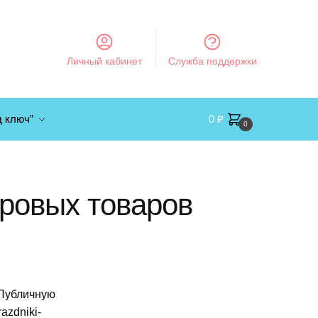
Личный кабинет
Служба поддержки
д ключ”
0
₽
0
ровых товаров
 Публичную
azdniki-