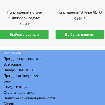
странице
товара
Приглашение в стиле
Приглашение “В мире ЛЕГО”
“Единорог и радуга”
От
84
₽
От
84
₽
Этот
Этот
товар
Выбрать вариант
Выбрать вариант
товар
имеет
имеет
несколько
несколько
вариантов.
О проекте
вариантов.
Опции
Праздничные тематики
Опции
можно
Все товары
можно
выбрать
Наборы ЭКСПРЕСС
выбрать
на
Праздники “под ключ”
на
странице
Блог
странице
товара
Скидки и акции
товара
Оплата и доставка
Политика конфиденциальности
Оферта