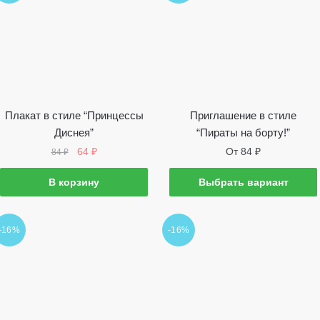
Плакат в стиле “Принцессы
Приглашение в стиле
Диснея”
“Пираты на борту!”
Первоначальная
Текущая
64
₽
От
84
₽
84
₽
цена
цена:
Этот
составляла
64 ₽.
В корзину
Выбрать вариант
товар
84 ₽.
имеет
несколько
-16%
-16%
вариантов.
Опции
можно
выбрать
на