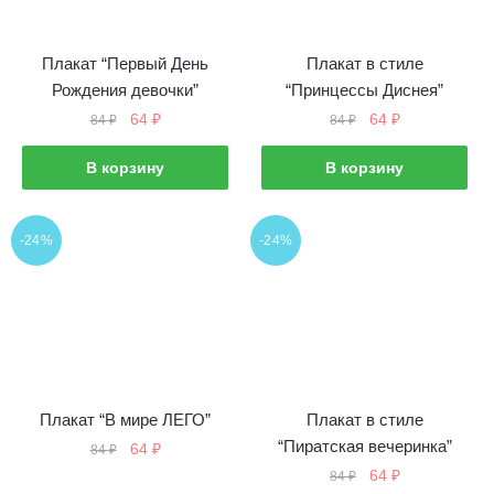
Плакат “Первый День
Плакат в стиле
Рождения девочки”
“Принцессы Диснея”
Первоначальная
Текущая
Первоначальная
Текущая
64
₽
64
₽
84
₽
84
₽
цена
цена:
цена
цена:
составляла
64 ₽.
составляла
64 ₽.
В корзину
В корзину
84 ₽.
84 ₽.
-24%
-24%
Плакат “В мире ЛЕГО”
Плакат в стиле
“Пиратская вечеринка”
Первоначальная
Текущая
64
₽
84
₽
цена
цена:
Первоначальная
Текущая
64
₽
84
₽