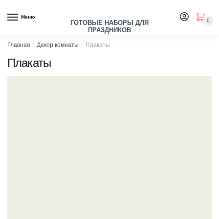
Skip
Skip
to
to
Меню
0
ГОТОВЫЕ НАБОРЫ ДЛЯ
navigation
content
ПРАЗДНИКОВ
Главная
/
Декор комнаты
/
Плакаты
Плакаты