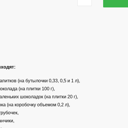
Кэнди
бар
в
стиле
«Браво
Старс
/
Бравл
Старс»
входят:
(мини-2)
питков (на бутылочки 0,33, 0,5 и 1 л),
колада (на плитки 100 г),
аленьких шоколадок (на плитки 20 г),
ка (на коробочку объемом 0,2 л),
трубочек,
анчики,