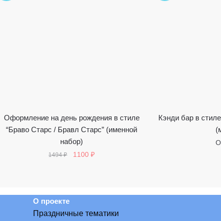
Оформление на день рождения в стиле
Кэнди бар в стиле
“Браво Старс / Бравл Старс” (именной
(
набор)
О
Первоначальная
Текущая
1100
₽
1494
₽
цена
цена:
составляла
1100 ₽.
1494 ₽.
О проекте
Праздничные тематики