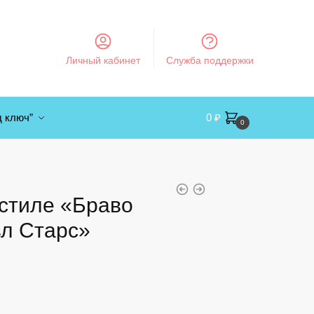
Личный кабинет
Служба поддержки
д ключ”
0
₽
0
 стиле «Браво
вл Старс»