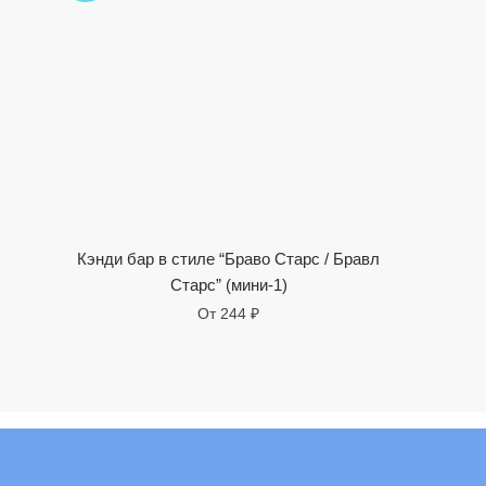
Кэнди бар в стиле “Браво Старс / Бравл
Старс” (мини-1)
От
244
₽
Этот
товар
имеет
несколько
вариантов.