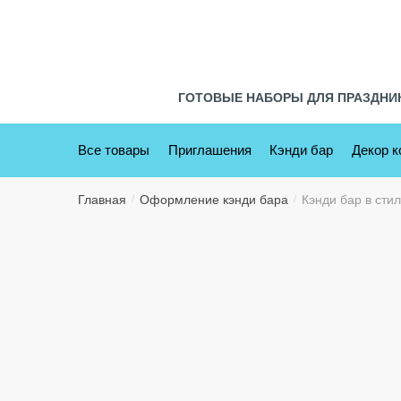
Skip
Skip
to
to
navigation
content
ГОТОВЫЕ НАБОРЫ ДЛЯ ПРАЗДНИ
Все товары
Приглашения
Кэнди бар
Декор 
Главная
Оформление кэнди бара
Кэнди бар в сти
/
/