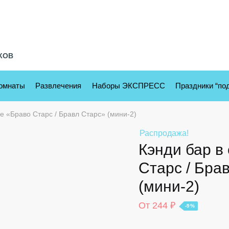
КОВ
комнаты
Развлечения
Наборы ЭКСПРЕСС
Праздники “по
ле «Браво Старс / Бравл Старс» (мини-2)
Распродажа!
Кэнди бар в
Старс / Бра
(мини-2)
От
244
₽
-9%