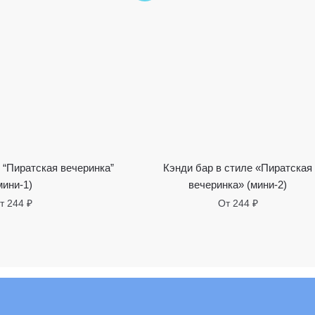
 “Пиратская вечеринка”
Кэнди бар в стиле «Пиратская
мини-1)
вечеринка» (мини-2)
т
244
₽
От
244
₽
Этот
Этот
товар
товар
имеет
имеет
несколько
несколько
вариантов.
вариантов.