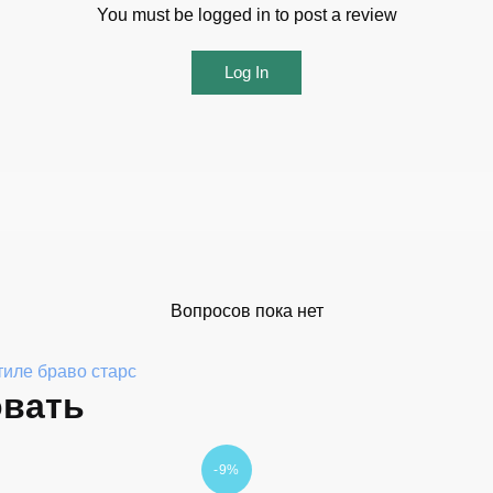
You must be logged in to post a review
Log In
Вопросов пока нет
тиле браво старс
овать
-9%