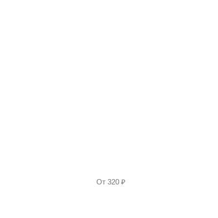
От
320
₽