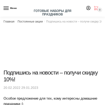
Skip
Skip
to
to
Меню
0
ГОТОВЫЕ НАБОРЫ ДЛЯ
navigation
content
ПРАЗДНИКОВ
Главная
/
Постоянные акции
/
Подпишись на новости – получи скидку 10%
Подпишись на новости – получи скидку
10%!
20.02.2022
29.01.2023
Особое предложение для тех, кому интересны домашние
праздники :)